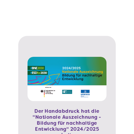
Der Handabdruck hat die
"Nationale Auszeichnung -
n zu den
Phineo-W
Bildung für nachhaltige
szielen
H
Entwicklung" 2024/2025