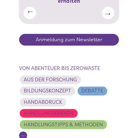
erhalten
Anmeldung zum Newsletter
VON ABENTEUER BIS ZEROWASTE
AUS DER FORSCHUNG
BILDUNGSKONZEPT
DEBATTE
HANDABDRUCK
HANDLUNGSEBENEN
HANDLUNGSTIPPS & METHODEN
...
Seitennummerierung