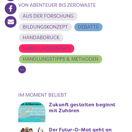
VON ABENTEUER BIS ZEROWASTE
AUS DER FORSCHUNG
BILDUNGSKONZEPT
DEBATTE
HANDABDRUCK
HANDLUNGSEBENEN
HANDLUNGSTIPPS & METHODEN
...
Seitennummerierung
IM MOMENT BELIEBT
Zukunft gestalten beginnt
mit Zuhören
Der Futur-O-Mat geht an