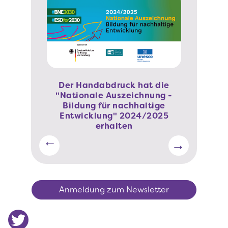
Der Handabdruck hat die
"Nationale Auszeichnung -
n zu den
Phineo-W
Bildung für nachhaltige
szielen
H
Entwicklung" 2024/2025
erhalten
Anmeldung zum Newsletter