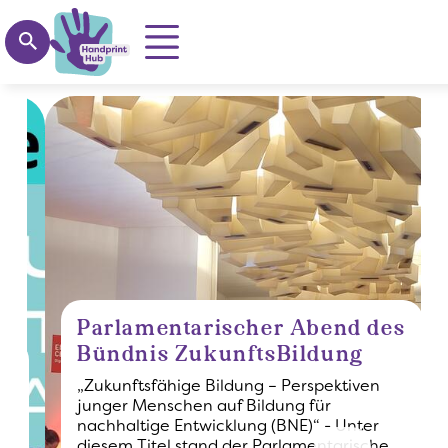
Suchen
Direkt zum Inhalt
Parlamentarischer Abend des
Bündnis ZukunftsBildung
„Zukunftsfähige Bildung – Perspektiven
junger Menschen auf Bildung für
nachhaltige Entwicklung (BNE)“ - Unter
diesem Titel stand der Parlamentarische