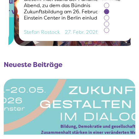
Abend, zu dem das Bündnis
Zukunftsbildung am 26. Februar ins
Einstein Center in Berlin einlud.
Stefan
Rostock
27. Febr. 2026
Neueste Beiträge
View