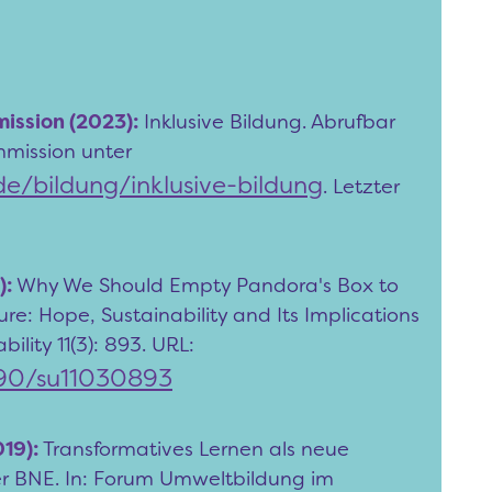
ssion (2023):
Inklusive Bildung. Abrufbar
mmission unter
e/bildung/inklusive-bildung
. Letzter
):
Why We Should Empty Pandora's Box to
re: Hope, Sustainability and Its Implications
bility 11(3): 893. URL:
3390/su11030893
019):
Transformatives Lernen als neue
er BNE. In: Forum Umweltbildung im