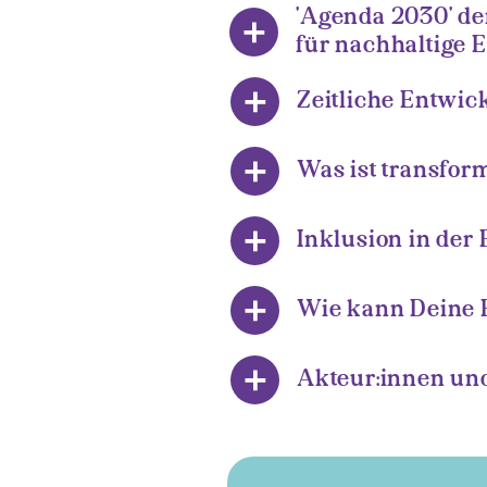
'Agenda 2030' de
für nachhaltige 
Zeitliche Entwi
Was ist transfor
Inklusion in der
Wie kann Deine 
Akteur:innen un