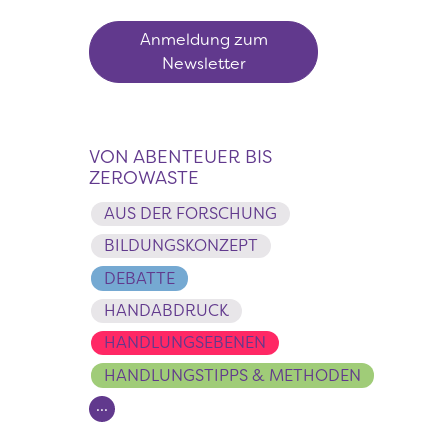
Anmeldung zum
Newsletter
VON ABENTEUER BIS
ZEROWASTE
AUS DER FORSCHUNG
BILDUNGSKONZEPT
DEBATTE
HANDABDRUCK
HANDLUNGSEBENEN
HANDLUNGSTIPPS & METHODEN
...
Seitennummerierung