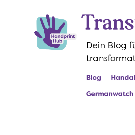
Blog
Handa
Germanwatch e
Dein Blog 
transforma
Blog
Handa
Germanwatch e