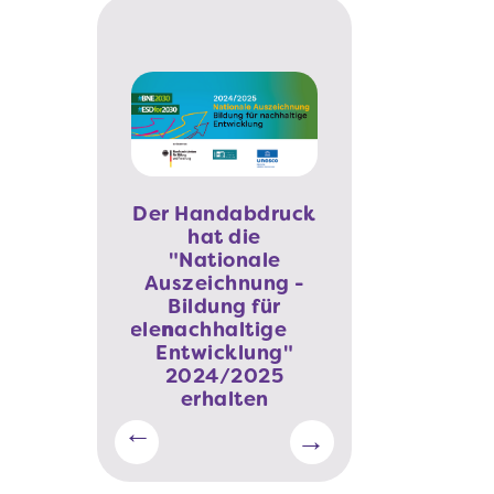
Der Handabdruck
hat die
"Nationale
e dein Wissen
Auszeichnung -
Phineo-Wirkt-
zu den
Bildung für
Siegel für den
altigkeitszielen
nachhaltige
Handabdruck
Entwicklung"
2024/2025
erhalten