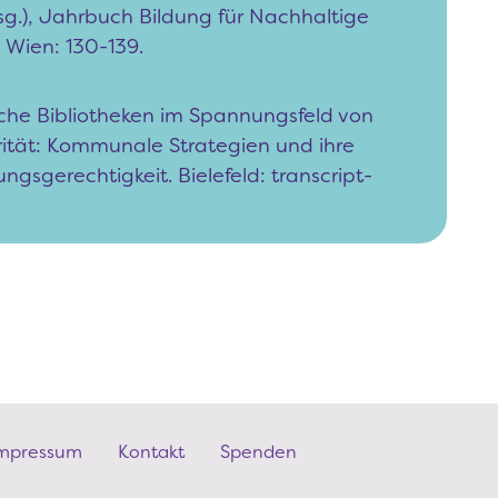
.), Jahrbuch Bildung für Nachhaltige
 Wien: 130-139.
iche Bibliotheken im Spannungsfeld von
erität: Kommunale Strategien und ihre
ungsgerechtigkeit. Bielefeld: transcript-
mpressum
Kontakt
Spenden