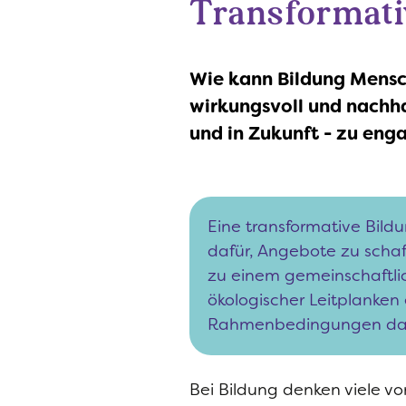
Transformati
Wie kann Bildung Mensc
wirkungsvoll und nachhal
und in Zukunft - zu eng
Eine transformative Bildu
dafür, Angebote zu schaf
zu einem gemeinschaftli
ökologischer Leitplanken 
Rahmenbedingungen dafü
Bei Bildung denken viele vo