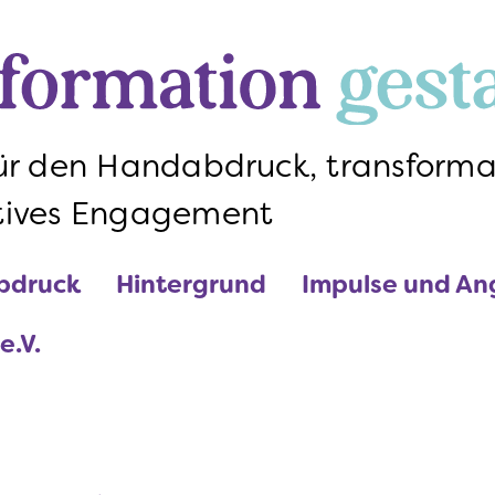
Direkt zum Inhalt
bdruck
Hintergrund
Impulse und A
.V.
für den Handabdruck, transforma
tives Engagement
bdruck
Hintergrund
Impulse und A
.V.