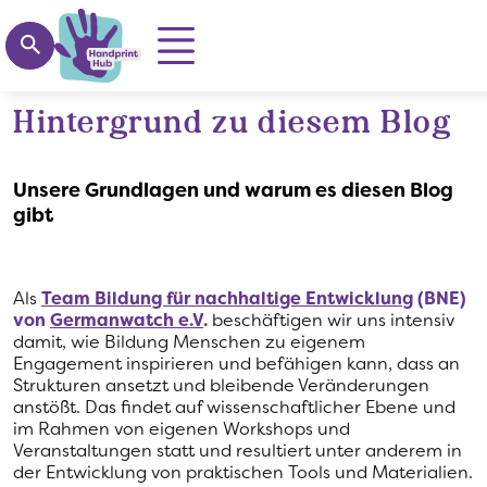
Suchen
Hintergrund zu diesem Blog
Direkt zum Inhalt
Unsere Grundlagen und warum es diesen Blog
gibt
Als
Team Bildung für nachhaltige Entwicklung
(BNE)
von
Germanwatch e.V
.
beschäftigen wir uns intensiv
damit, wie Bildung Menschen zu ei
ge
nem
Engagement inspirieren und befähigen kann, das
s
an
Struktur
en ansetzt und bleibende Veränderungen
anstößt.
Das findet auf wissenschaftlicher Ebene und
im Rahmen von eigenen Workshops und
Veranstaltungen statt und resultiert unter anderem in
d
er
Entwicklung von praktischen Tools und Materialien
.