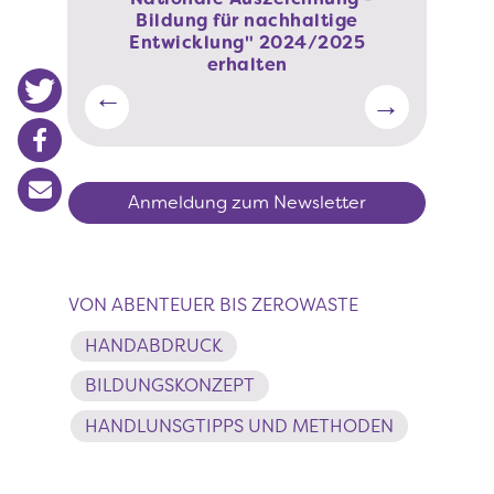
n zu den
Phineo-W
Bildung für nachhaltige
szielen
H
Entwicklung" 2024/2025
erhalten
Anmeldung zum Newsletter
VON ABENTEUER BIS ZEROWASTE
HANDABDRUCK
BILDUNGSKONZEPT
HANDLUNSGTIPPS UND METHODEN