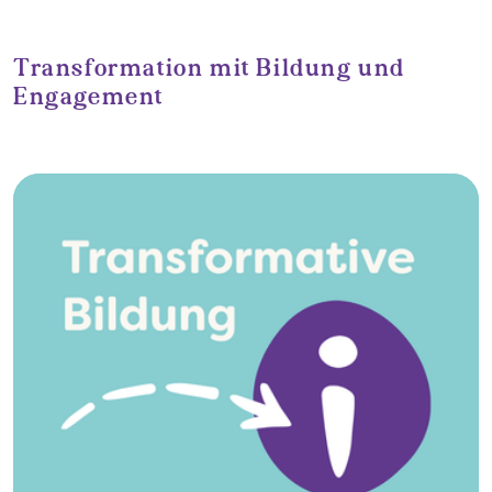
Section - Headline
Transformation mit Bildung und
Engagement
Cards - Auswahl