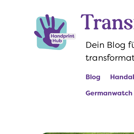
Blog
Handa
Germanwatch e
Dein Blog 
transforma
Blog
Handa
Germanwatch e