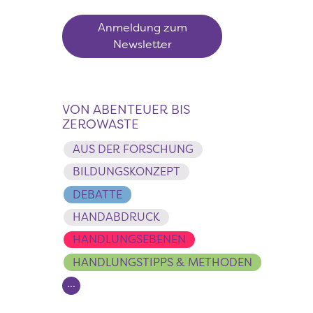
Anmeldung zum
Newsletter
VON ABENTEUER BIS
ZEROWASTE
AUS DER FORSCHUNG
BILDUNGSKONZEPT
DEBATTE
HANDABDRUCK
HANDLUNGSEBENEN
HANDLUNGSTIPPS & METHODEN
...
Seitennummerierung