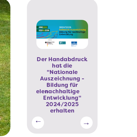
Der Handabdruck
hat die
"Nationale
e dein Wissen
Auszeichnung -
Phineo-Wirkt-
zu den
Bildung für
Siegel für den
altigkeitszielen
nachhaltige
Handabdruck
Entwicklung"
2024/2025
erhalten