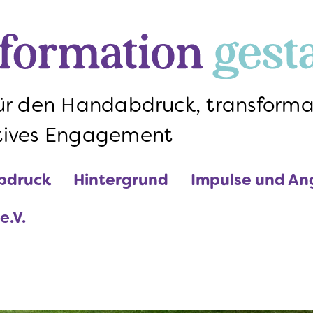
Direkt zum Inhalt
bdruck
Hintergrund
Impulse und A
.V.
für den Handabdruck, transforma
tives Engagement
bdruck
Hintergrund
Impulse und A
.V.